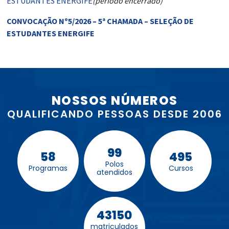
ESTUDANTES ENERGIFE
(período encerrado)
CONVOCAÇÃO Nº5/2026 – 5ª CHAMADA – SELEÇÃO DE
ESTUDANTES ENERGIFE
NOSSOS NÚMEROS
QUALIFICANDO PESSOAS DESDE 2006
99
58
495
Polos
Programas
Cursos
atendidos
43150
matriculados