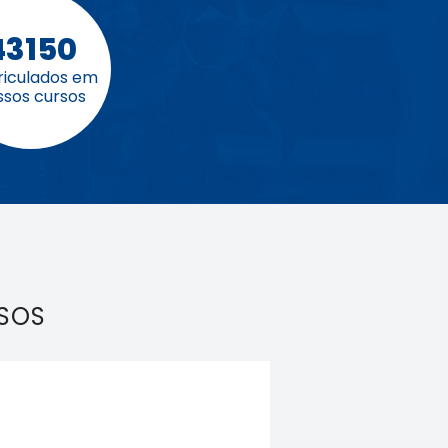
43150
iculados em
ssos cursos
RSOS