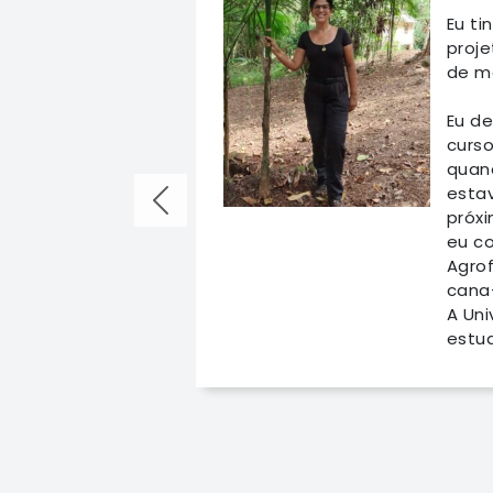
Eu ti
proj
de ma
Eu de
curs
quan
esta
próxi
eu co
Agrof
cana
A Uni
estud