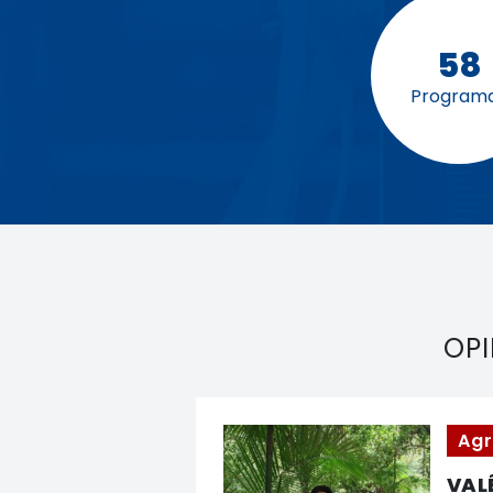
58
Program
OPI
Agr
VAL