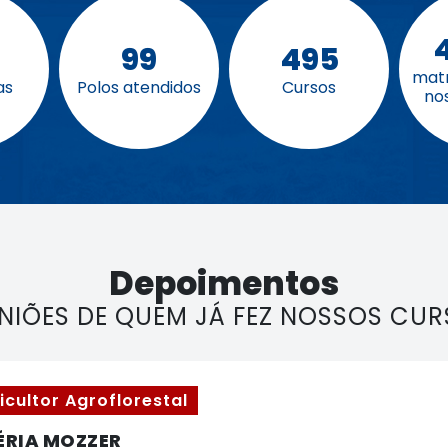
99
495
matr
as
Polos atendidos
Cursos
no
Depoimentos
NIÕES DE QUEM JÁ FEZ NOSSOS CU
icultor Agroflorestal
ÉRIA MOZZER