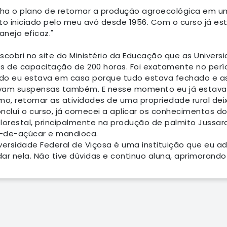
nha o plano de retomar a produção agroecológica em um
eto iniciado pelo meu avô desde 1956. Com o curso já 
nejo eficaz."
scobri no site do Ministério da Educação que as Unive
os de capacitação de 200 horas. Foi exatamente no per
do eu estava em casa porque tudo estava fechado e as
vam suspensas também. E nesse momento eu já estava 
mo, retomar as atividades de uma propriedade rural de
ncluí o curso, já comecei a aplicar os conhecimentos do
lorestal, principalmente na produção de palmito Jussara
-de-açúcar e mandioca.
versidade Federal de Viçosa é uma instituição que eu a
ar nela. Não tive dúvidas e continuo aluna, aprimorand