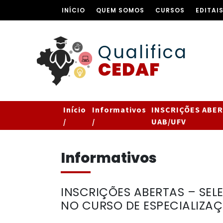
INÍCIO
QUEM SOMOS
CURSOS
EDITAI
Qualifica
CEDAF
Início
Informativos
INSCRIÇÕES ABER
/
/
UAB/UFV
Informativos
INSCRIÇÕES ABERTAS – SEL
NO CURSO DE ESPECIALIZA