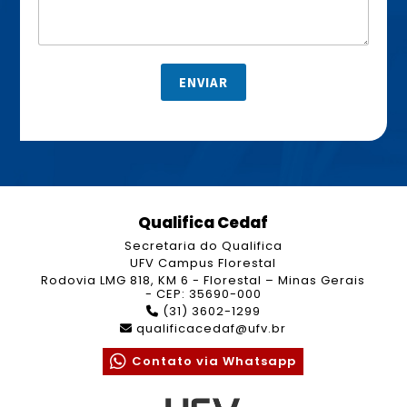
a
*
g
e
m
*
ENVIAR
Qualifica Cedaf
Secretaria do Qualifica
UFV Campus Florestal
Rodovia LMG 818, KM 6 - Florestal – Minas Gerais
- CEP: 35690-000
(31) 3602-1299
qualificacedaf@ufv.br
Contato via Whatsapp