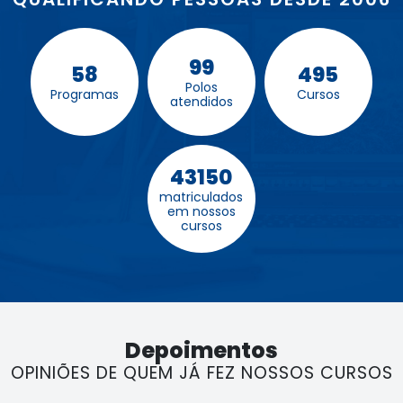
99
58
495
Polos
Programas
Cursos
atendidos
43150
matriculados
em nossos
cursos
Depoimentos
OPINIÕES DE QUEM JÁ FEZ NOSSOS CURSOS